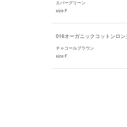
エバーグリーン

size F
016オーガニックコットンロ
チャコールブラウン

size F