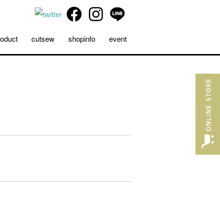
roduct
cutsew
shopinfo
event