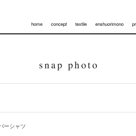
home
concept
textile
enshuorimono
p
ーバーシャツ