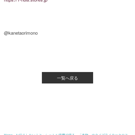
@kanetaorimono
一覧へ戻る
Home
›
お伝えしたいこと
›
シャトル織機で織る、「本物」のタイプライタークロス