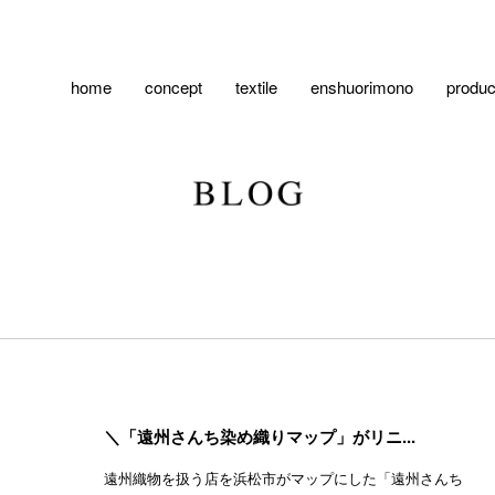
home
concept
textile
enshuorimono
produc
＼「遠州さんち染め織りマップ」がリニ...
遠州織物を扱う店を浜松市がマップにした「遠州さんち