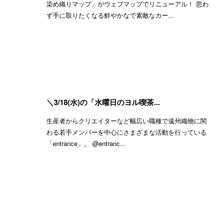
染め織りマップ」がウェブマップでリニューアル！ 思わ
ず手に取りたくなる鮮やかなで素敵なカー...
＼3/18(水)の「水曜日のヨル喫茶...
生産者からクリエイターなど幅広い職種で遠州織物に関
わる若手メンバーを中心にさまざまな活動を行っている
「entrance」。 @entranc...