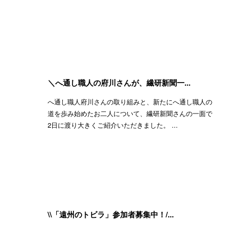
＼へ通し職人の府川さんが、繊研新聞一...
へ通し職人府川さんの取り組みと、新たにへ通し職人の
道を歩み始めたお二人について、繊研新聞さんの一面で
2日に渡り大きくご紹介いただきました。 ...
\\「遠州のトビラ」参加者募集中！/...