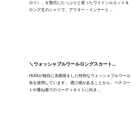
ロイ）」を贅沢にたっぷりと使ったワイドシルエット＆
ロング丈のシャツで、アウター・インナーと...
＼ウォッシャブルウールロングスカート...
HUISが独自に糸開発をした特別なウォッシャブルウール
糸を使用しています。 透け感があることから、ペチコー
トや重ね着でのコーディネイトに向き...