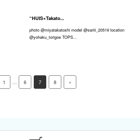
“HUIS×Takato...
photo @miyatakatoshi model @sariii_20519 location
@yohaku_torigoe TOPS...
1
…
6
7
8
»