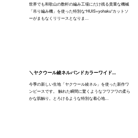
世界でも和歌山の数軒の編み工場にだけ残る貴重な機械
「吊り編み機」を使った特別な“HUIS×yohaku”カットソ
ーがまもなくリリースとなりま...
＼ヤクウール綾ネルバンドカラーワイド...
今季の新しい生地「ヤクウール綾ネル」を使った新作ワ
ンピースです。 触れた瞬間に驚くようなフワフワの柔ら
かな肌触り。とろけるような特別な着心地...