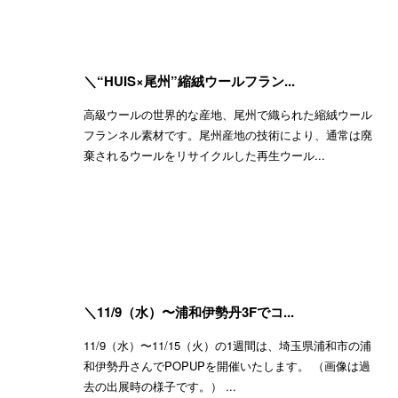
＼“HUIS×尾州”縮絨ウールフラン...
高級ウールの世界的な産地、尾州で織られた縮絨ウール
フランネル素材です。尾州産地の技術により、通常は廃
棄されるウールをリサイクルした再生ウール...
＼11/9（水）〜浦和伊勢丹3Fでコ...
11/9（水）〜11/15（火）の1週間は、埼玉県浦和市の浦
和伊勢丹さんでPOPUPを開催いたします。 （画像は過
去の出展時の様子です。） ...