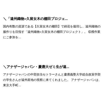
＼「遠州織物×久留女木の棚田プロジェ...
国内有数の資源である【久留女木の棚田】で綿花を栽培し、遠州織物の
服作りを目指す「遠州織物×久留女木の棚田プロジェクト」。 収穫作業
にご参加を...
＼アナザージャパン・慶應大ゼミ生が遠...
アナザージャパンの中部担当セトラーさんと慶應義塾大学総合政策学部
の学生さんが遠州産地の視察に来てくれました。 アナザージャパンは、
東京大手町...