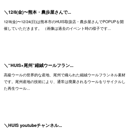
＼12/8(金)〜熊本・農歩屋さんで...
12/8(金)〜12/24(日)は熊本市のHUIS取扱店・農歩屋さんでPOPUPを開
催していただきます。 （画像は過去のイベント時の様子です...
＼“HUIS×尾州”縮絨ウールフラン...
高級ウールの世界的な産地、尾州で織られた縮絨ウールフランネル素材
です。尾州産地の技術により、通常は廃棄されるウールをリサイクルし
た再生ウール...
＼HUIS youtubeチャンネル...