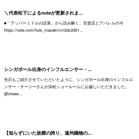
＼代表松下によるnoteが更新されま...
■「アッパーミドルの誤算」から読み解く、百貨店とアパレルの今
https://note.com/huis_masaki/n/n3dc2d51...
シンガポール出身のインフルエンサー・...
先日もご紹介させていただいたように、シンガポール出身のインフルエ
ンサー・チージーさんが浜松ショールームにお越しいただきました。
@chees...
【知らずにいた故郷の誇り、遠州織物の...