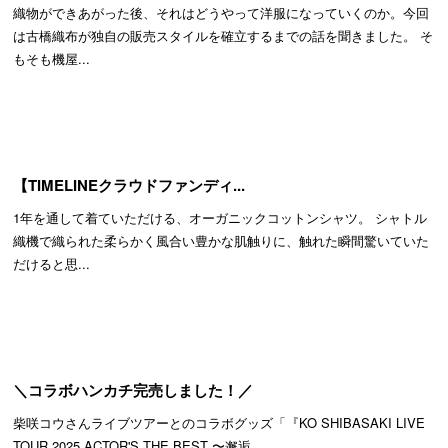
織物ができあがった後、それはどうやって洋服になっていくのか。今回
は古橋織布が独自の販売スタイルを確立するまでの話を聞きました。 そ
もそも機屋...
【TIMELINEクラウドファンディ...
1年を通して着ていただける、オーガニックコットンシャツ。 シャトル
織機で織られた柔らかく風合い豊かな肌触りに、触れた瞬間驚いていた
だけると思...
＼コラボハンカチ完売しました！／
柴咲コウさんライブツアーとのコラボグッズ「『KO SHIBASAKI LIVE
TOUR 2025 ACTOR'S THE BEST 〜邂逅...