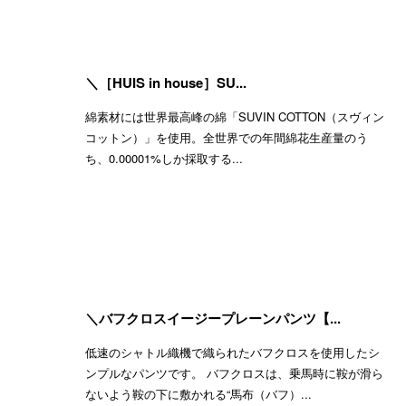
＼［HUIS in house］SU...
綿素材には世界最高峰の綿「SUVIN COTTON（スヴィン
コットン）」を使用。全世界での年間綿花生産量のう
ち、0.00001%しか採取する...
＼バフクロスイージープレーンパンツ【...
低速のシャトル織機で織られたバフクロスを使用したシ
ンプルなパンツです。 バフクロスは、乗馬時に鞍が滑ら
ないよう鞍の下に敷かれる“馬布（バフ）...