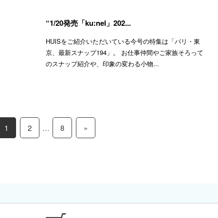
“1/20発売「ku:nel」202...
HUISをご紹介いただいている今号の特集は「パリ・東
京、最新スナップ194」。 お仕事仲間やご家族そろって
のスナップ紹介や、印象の変わる小物...
1
2
…
8
»