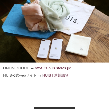
ONLINESTORE →
https://1-huis.stores.jp/
HUIS公式webサイト →
HUIS | 遠州織物