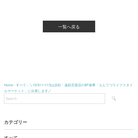
一覧へ戻る
Home
›
すべて
›
＼10/31〜11/3は浜松・遠鉄百貨店の8F催事「えんてつライフスタイ
ルマーケット」に出展します／
カテゴリー
すべて