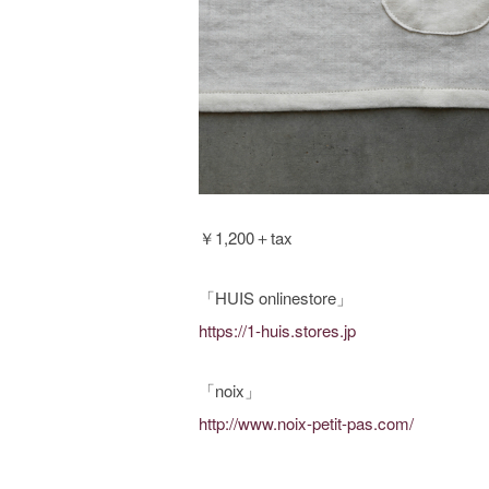
￥1,200＋tax
「HUIS onlinestore」
https://1-huis.stores.jp
「noix」
http://www.noix-petit-pas.com/