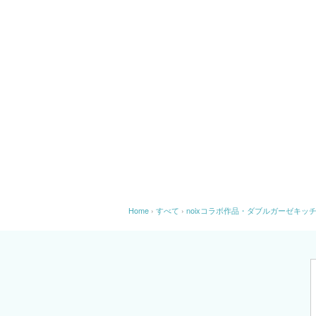
Home
›
すべて
›
noixコラボ作品・ダブルガーゼキッチンク