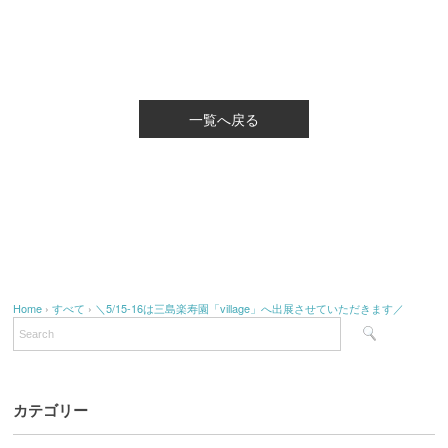
一覧へ戻る
Home
›
すべて
›
＼5/15-16は三島楽寿園「village」へ出展させていただきます／
カテゴリー