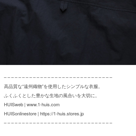
– – – – – – – – – – – – – – – – – – – – – – – – – – – – – –
高品質な“遠州織物”を使用したシンプルな衣服。
ふくふくとした豊かな生地の風合いを大切に。
HUISweb | www.1-huis.com
HUISonlinestore | https://1-huis.stores.jp
– – – – – – – – – – – – – – – – – – – – – – – – – – – – – –