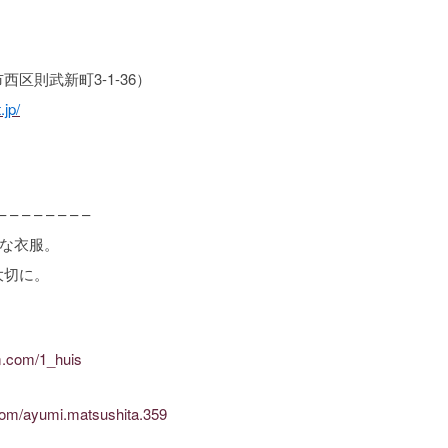
則武新町3-1-36）
.jp/
– – – – – – – –
ルな衣服。
大切に。
m.com/1_huis
com/ayumi.matsushita.359