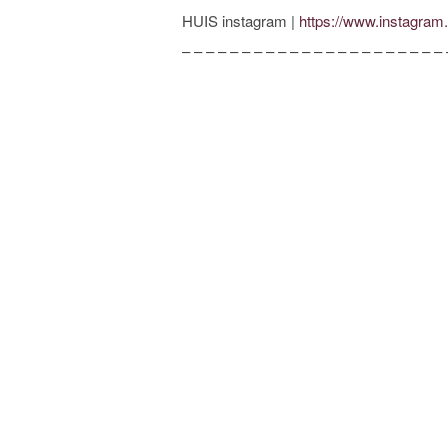
HUIS instagram |
https://www.instagram
– – – – – – – – – – – – – – – – – – – – – – 