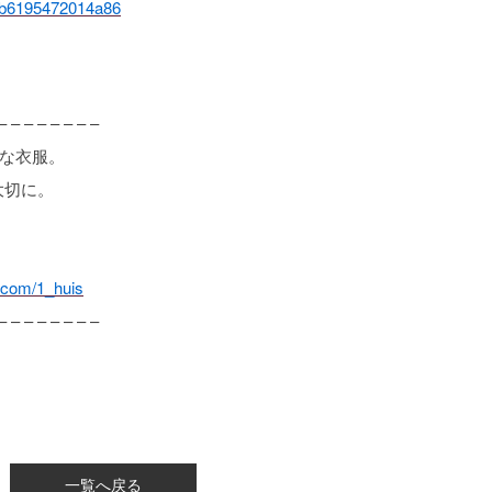
ab1b6195472014a86
– – – – – – – –
ルな衣服。
大切に。
.com/1_huis
– – – – – – – –
一覧へ戻る