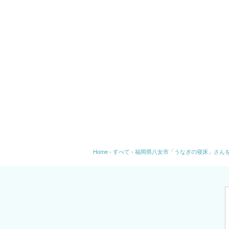
Home
›
すべて
›
福岡県八女市「うなぎの寝床」さん