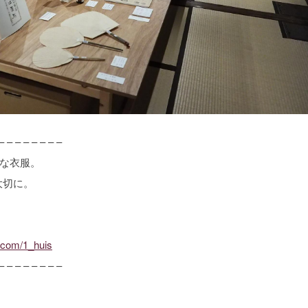
– – – – – – – –
ルな衣服。
大切に。
.com/1_huis
– – – – – – – –