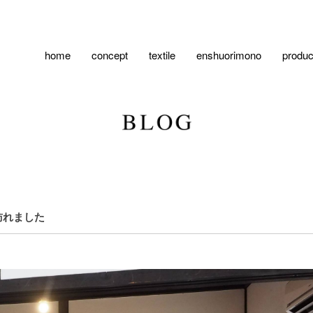
home
concept
textile
enshuorimono
produc
訪れました