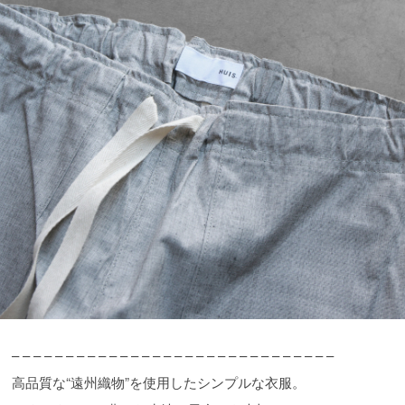
– – – – – – – – – – – – – – – – – – – – – – – – – – – – – –
高品質な“遠州織物”を使用したシンプルな衣服。