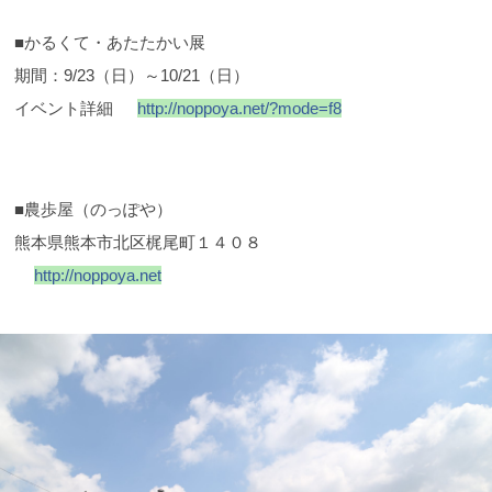
■かるくて・あたたかい展
期間：9/23（日）～10/21（日）
イベント詳細
http://noppoya.net/?mode=f8
■農歩屋（のっぽや）
熊本県熊本市北区梶尾町１４０８
http://noppoya.net