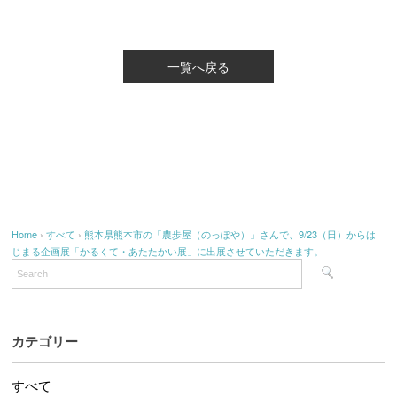
一覧へ戻る
Home
›
すべて
›
熊本県熊本市の「農歩屋（のっぽや）」さんで、9/23（日）からは
じまる企画展「かるくて・あたたかい展」に出展させていただきます。
カテゴリー
すべて