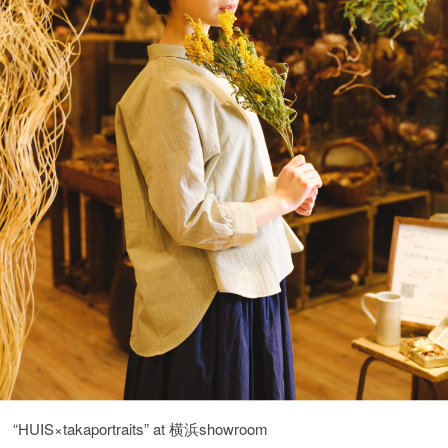
“HUIS×takaportraits” at 横浜showroom