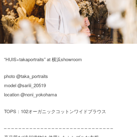
“HUIS×takaportraits” at 横浜showroom
photo @taka_portraits
model @sariii_20519
location @noni_yokohama
TOPS：102オーガニックコットンワイドブラウス
– – – – – – – – – – – – – – – – – – – – – – – – – – – – – –