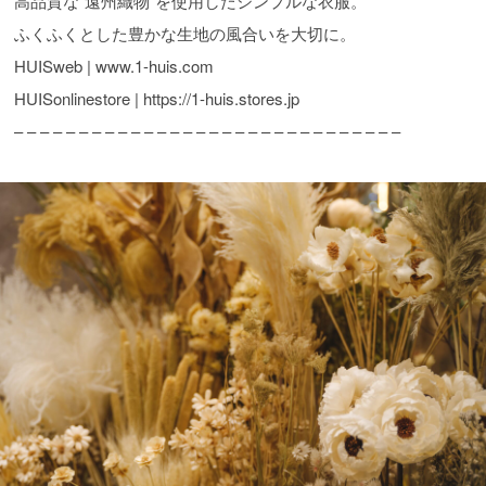
高品質な“遠州織物”を使用したシンプルな衣服。
ふくふくとした豊かな生地の風合いを大切に。
HUISweb | www.1-huis.com
HUISonlinestore | https://1-huis.stores.jp
– – – – – – – – – – – – – – – – – – – – – – – – – – – – – –