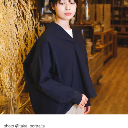
photo @taka_portraits