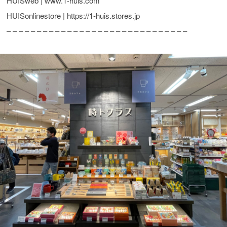
HUISweb | www.1-huis.com
HUISonlinestore | https://1-huis.stores.jp
– – – – – – – – – – – – – – – – – – – – – – – – – – – – – –