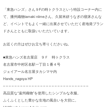
「東急ハンズ」さん９Fの時トクラスという特設コーナー内に
て、播州織物tamaki niimeさん、久留米絣うなぎの寝床さんな
ど、イベントでもよく一緒に出展させていただく産地発ブラン
ドさんとともに取扱いいただいています。
お近くの方はぜひお立ち寄りくださいね。
■東急ハンズ名古屋店 ９Ｆ 時トクラス
名古屋市中村区名駅一丁目１番４号
ジェイアール名古屋タカシマヤ内
Hands_nagoya HP
– – – – – – – – – – – – – – – – – – – – – – – – – – – – – –
高品質な“遠州織物”を使用したシンプルな衣服。
ふくふくとした豊かな生地の風合いを大切に。