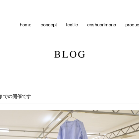
home
concept
textile
enshuorimono
produc
4までの開催です