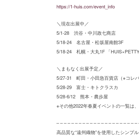
https://1-huis.com/event_info
＼現在出展中／
5/1-28 渋谷・中川政七商店
5/18-24 名古屋・松坂屋南館3F
5/18-24 札幌・大丸1F 「HUIS×PETT
＼まもなく出展予定／
5/27-31 町田・小田急百貨店（※コレ
5/28-29 富士・キトクラスカ
5/28-6/12 熊本・農歩屋
※その他2022年春夏イベントの一覧は、
– – – – – – – – – – – – – – – – – – – – – – 
高品質な“遠州織物”を使用したシンプ