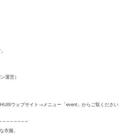
Y」
パン運営）
HUISウェブサイト→メニュー「event」からご覧ください
– – – – – – – –
ルな衣服。