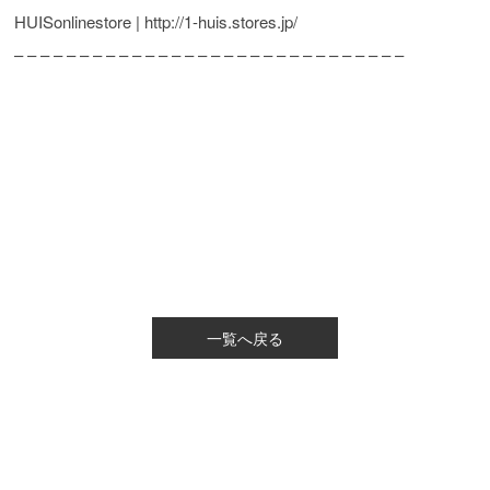
HUISonlinestore | http://1-huis.stores.jp/
– – – – – – – – – – – – – – – – – – – – – – – – – – – – – –
一覧へ戻る