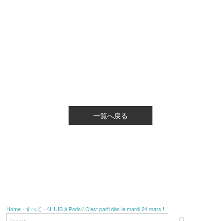
一覧へ戻る
Home
›
すべて
›
\\HUIS à Paris// C’est parti dès le mardi 24 mars !