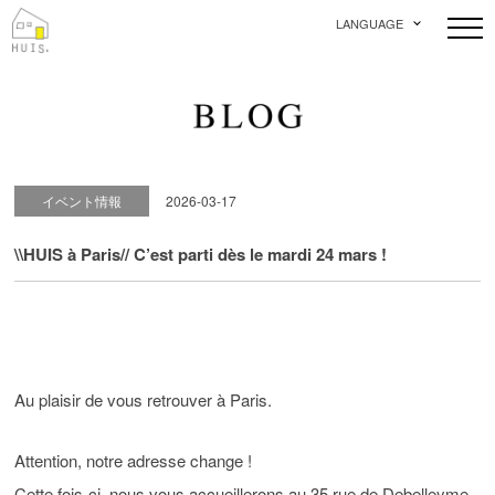
LANGUAGE
イベント情報
2026-03-17
\\HUIS à Paris// C’est parti dès le mardi 24 mars !
Au plaisir de vous retrouver à Paris.
Attention, notre adresse change !
Cette fois-ci, nous vous accueillerons au 35 rue de Debelleyme,