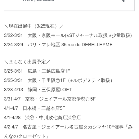
＼現在出展中（3/25現在）／
3/22-3/31 大阪・京阪モール(※STジャーナル取扱 ※少量取扱)
3/24-3/29 パリ・マレ地区 35 rue de DEBELLEYME
＼まもなく出展予定／
3/25-3/31 広島・三越広島店1F
3/25-3/31 大阪・千里阪急1F（※ルポデミティ取扱）
3/28-4/13 静岡・三保原屋LOFT
3/31-4/7 京都・ジェイアール京都伊勢丹5F
4/1-4/7 日本橋・三越本店5F
4/1-4/28 渋谷・中川政七商店渋谷店
4/2-4/7 名古屋・ジェイアール名古屋タカシマヤ10F催事「み
んなのクローゼット」