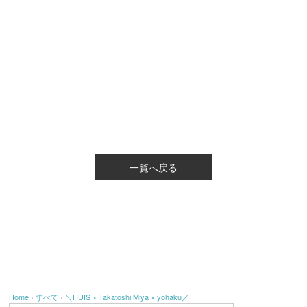
一覧へ戻る
Home
›
すべて
›
＼HUIS × Takatoshi Miya × yohaku／