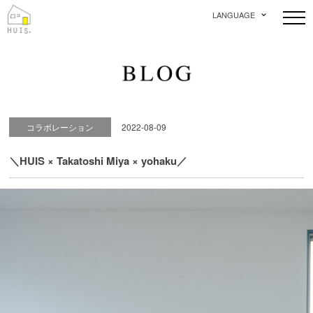
LANGUAGE
コラボレーション
2022-08-09
＼HUIS × Takatoshi Miya × yohaku／