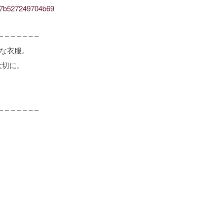
3f27b527249704b69
– – – – – – –
ルな衣服。
大切に。
– – – – – – –