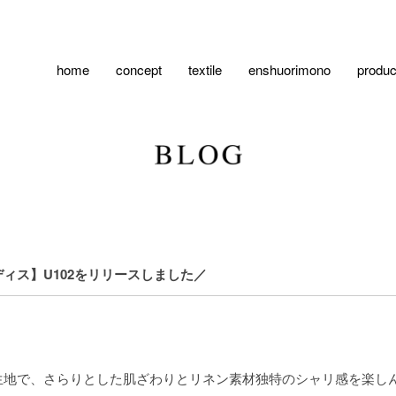
home
concept
textile
enshuorimono
produc
ィス】U102をリリースしました／
生地で、さらりとした肌ざわりとリネン素材独特のシャリ感を楽し