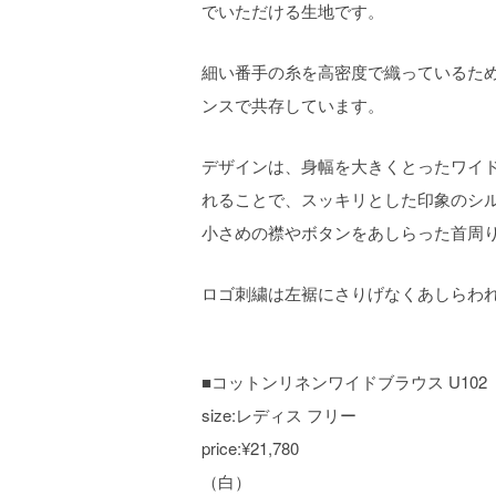
でいただける生地です。
細い番手の糸を高密度で織っているた
ンスで共存しています。
デザインは、身幅を大きくとったワイ
れることで、スッキリとした印象のシ
小さめの襟やボタンをあしらった首周
ロゴ刺繍は左裾にさりげなくあしらわ
■コットンリネンワイドブラウス U102
size:レディス フリー
price:¥21,780
（白）