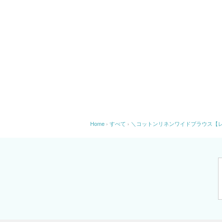
Home
›
すべて
›
＼コットンリネンワイドブラウス【レ