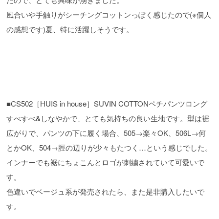
風合いや手触りがシーチングコットンっぽく感じたので(※個人
の感想です)夏、特に活躍しそうです。
■CS502［HUIS in house］SUVIN COTTONペチパンツロング
すべすべ&しなやかで、とても気持ちの良い生地です。型は裾
広がりで、パンツの下に履く場合、505→楽々OK、506L→何
とかOK、504→脛の辺りが少々もたつく…という感じでした。
インナーでも裾にちょこんとロゴが刺繍されていて可愛いで
す。
色違いでベージュ系が発売されたら、また是非購入したいで
す。