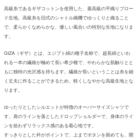
高級糸であるギザコットンを使用した、最高級の平織りブロー
ド生地。高級糸を旧式のシャトル織機でゆっくりと織ること
で、柔らかくなめらかな、優しい風合いの特別な生地になりま
す。
GIZA（ギザ）とは、エジプト綿の種子名称で、超長綿といわ
れる一本の繊維が極めて長い希少種で、やわらかな肌触りとと
もに独特の光沢感を持ちます。繊維が長いということは糸を細
く丈夫に作ることができるため、軽くしなやかな高級生地とな
ります。
ゆったりとしたシルエットが特徴のオーバーサイズシャツで
す。肩のラインを落としたドロップショルダーで、身体のライ
ンを拾わずリラックス感のある着心地です。
すっきりとした衿がポイントで、上までボタンを留めても、開