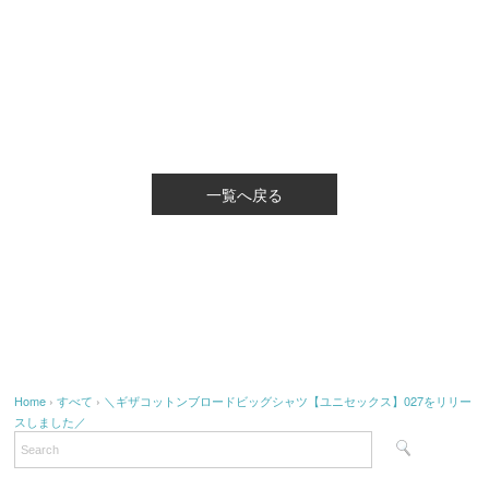
一覧へ戻る
Home
›
すべて
›
＼ギザコットンブロードビッグシャツ【ユニセックス】027をリリー
スしました／