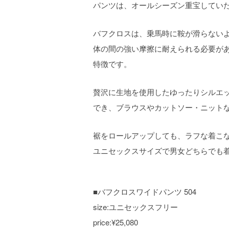
パンツは、オールシーズン重宝してい
バフクロスは、乗馬時に鞍が滑らないよ
体の間の強い摩擦に耐えられる必要が
特徴です。
贅沢に生地を使用したゆったりシルエ
でき、ブラウスやカットソー・ニット
裾をロールアップしても、ラフな着こ
ユニセックスサイズで男女どちらでも
■バフクロスワイドパンツ 504
size:ユニセックスフリー
price:¥25,080