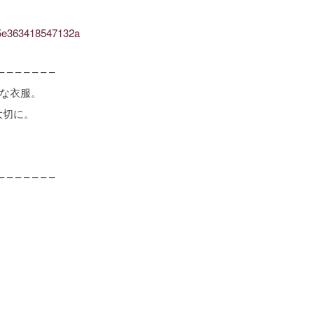
a85e363418547132a
– – – – – – –
ルな衣服。
大切に。
– – – – – – –