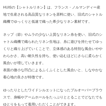
HUISの【シャトルリネン】は、フランス・ノルマンディー産
地で生産される高品質なリネンを原料に使い、旧式のシャトル
織機でゆっくりと低速で織った希少なリネン素材です。
ネップ（節）やムラの少ない上質なリネン糸を使い、旧式のシ
ャトル織機で織られたリネン生地は、糸に遊びを持たせてゆっ
くりと織り上げていくことで、立体感のある特別な風合いやや
わらかさ、高い耐久性を持ち、使い込むほどにさらに柔らかく
風合いが増していきます。
表面の微小な凹凸によるふくふくとした風合いと、しなやかな
着心地の良さが特徴です。
ゆったりとしたワイドシルエットになったプルオーバーブラウ
スで、身幅やアームホールをたっぷりととることでどなたでも
ゆとりをもって着用いただくことができます。