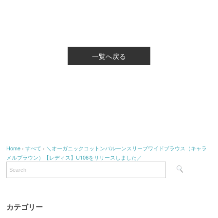
一覧へ戻る
Home
›
すべて
›
＼オーガニックコットンバルーンスリーブワイドブラウス（キャラ
メルブラウン）【レディス】U106をリリースしました／
カテゴリー