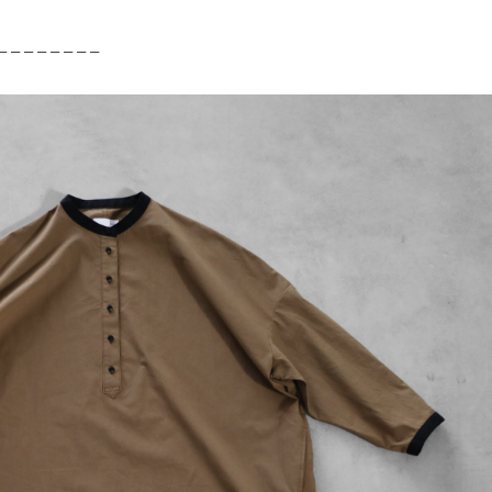
– – – – – – – –