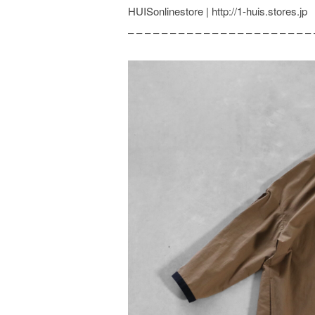
HUISonlinestore | http://1-huis.stores.jp
– – – – – – – – – – – – – – – – – – – – – – 