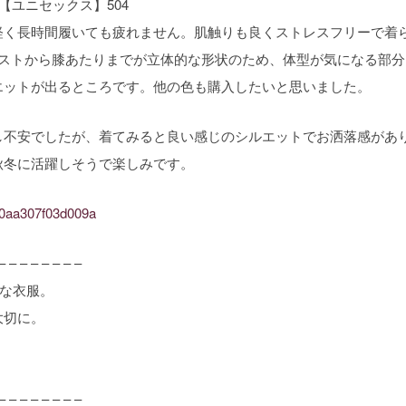
【ユニセックス】504
軽く長時間履いても疲れません。肌触りも良くストレスフリーで着
エストから膝あたりまでが立体的な形状のため、体型が気になる部分
エットが出るところです。他の色も購入したいと思いました。
し不安でしたが、着てみると良い感じのシルエットでお洒落感があ
秋冬に活躍しそうで楽しみです。
b00aa307f03d009a
– – – – – – – –
ルな衣服。
大切に。
– – – – – – – –