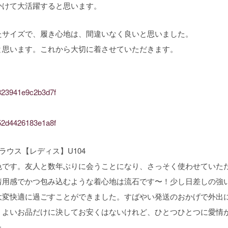
かけて大活躍すると思います。
たサイズで、履き心地は、間違いなく良いと思いました。
と思います。これから大切に着させていただきます。
4a323941e9c2b3d7f
0852d4426183e1a8f
ウス【レディス】U104
色です。友人と数年ぶりに会うことになり、さっそく使わせていた
着用感でかつ包み込むような着心地は流石です〜！少し日差しの強
大変快適に過ごすことができました。すばやい発送のおかげで外出
。よいお品だけに決してお安くはないけれど、ひとつひとつに愛情
た。