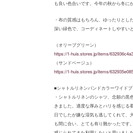
も良い色合いです。今年の秋から冬に
・布の質感はもちろん、ゆったりとし
深い緑色で、コーディネートしやすい
（オリーブグリーン）
https://1-huis.stores.jp/items/632936c
（サンドベージュ）
https://1-huis.stores.jp/items/632935e
■シャトルリネンバンドカラーワイドブラ
・シャトルリネンのシャツ、念願の黒
きました。適度な厚みとハリを感じる
日でしたが嫌な湿気も逃してくれて、
も間に合い、とても有り難かったです
感じられてまた利用したいと思いまし