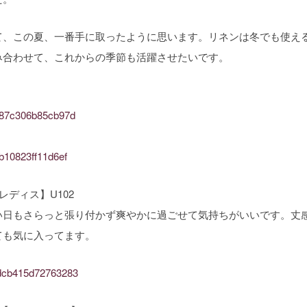
て、この夏、一番手に取ったように思います。リネンは冬でも使え
み合わせて、これからの季節も活躍させたいです。
36b87c306b85cb97d
0b10823ff11d6ef
ディス】U102
い日もさらっと張り付かず爽やかに過ごせて気持ちがいいです。丈
ても気に入ってます。
20dcb415d72763283