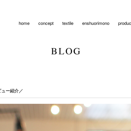
home
concept
textile
enshuorimono
produc
ビュー紹介／