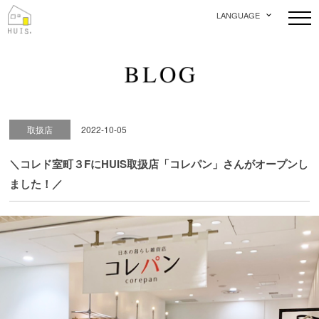
LANGUAGE
取扱店
2022-10-05
＼コレド室町３FにHUIS取扱店「コレパン」さんがオープンし
ました！／