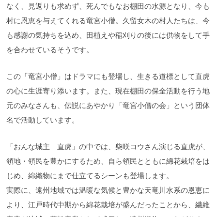
なく、見返りも求めず、死んでもなお棚田の水源となり、今も
村に恩恵を与えてくれる竜宮小僧。久留女木の村人たちは、今
も感謝の気持ちを込め、田植えや稲刈りの後には供物をして手
を合わせているそうです。
この「竜宮小僧」はドラマにも登場し、生きる道標として直虎
の心に生涯寄り添います。また、現在棚田の保全活動を行う地
元のみなさんも、伝説にあやかり「竜宮小僧の会」という団体
名で活動しています。
「おんな城主 直虎」の中では、柴咲コウさん演じる直虎が、
領地・領民を豊かにするため、自ら領民とともに綿花栽培をは
じめ、綿織物にまで仕立てるシーンも登場します。
実際に、遠州地域では温暖な気候と豊かな天竜川水系の恩恵に
より、江戸時代中期から綿花栽培が盛んだったことから、繊維