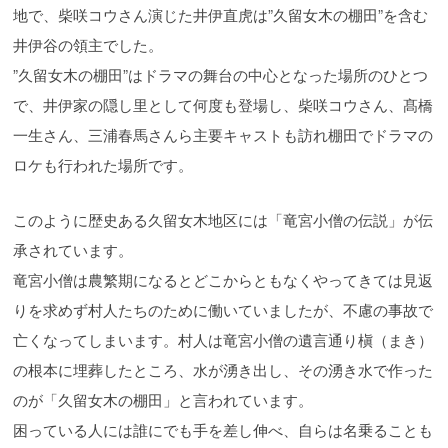
地で、柴咲コウさん演じた井伊直虎は”久留女木の棚田”を含む
井伊谷の領主でした。
”久留女木の棚田”はドラマの舞台の中心となった場所のひとつ
で、井伊家の隠し里として何度も登場し、柴咲コウさん、髙橋
一生さん、三浦春馬さんら主要キャストも訪れ棚田でドラマの
ロケも行われた場所です。
このように歴史ある久留女木地区には「竜宮小僧の伝説」が伝
承されています。
竜宮小僧は農繁期になるとどこからともなくやってきては見返
りを求めず村人たちのために働いていましたが、不慮の事故で
亡くなってしまいます。村人は竜宮小僧の遺言通り槇（まき）
の根本に埋葬したところ、水が湧き出し、その湧き水で作った
のが「久留女木の棚田」と言われています。
困っている人には誰にでも手を差し伸べ、自らは名乗ることも