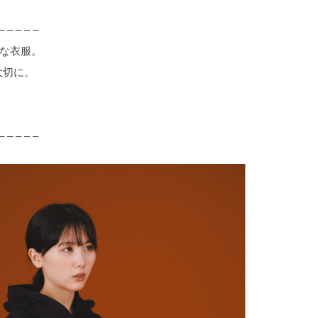
– – – – –
ルな衣服。
大切に。
– – – – –