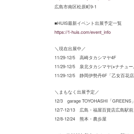
広島市南区松原町9-1
■HUIS最新イベント出展予定一覧
https://1-huis.com/event_info
＼現在出展中／
11/29-12/5 高崎タカシマヤ4F
11/29-12/5 泉北タカシマヤ(※ナチュ
11/29-12/5 静岡伊勢丹6F「乙女百花
＼まもなく出展予定／
12/3 garage TOYOHASHI「GREENS
12/7-12/13 広島・福屋百貨店広島駅前
12/8-12/24 熊本・農歩屋