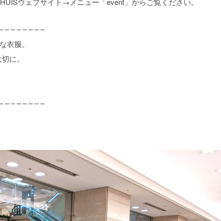
HUISウェブサイト→メニュー「event」からご覧ください。
– – – – – – – –
ルな衣服。
大切に。
– – – – – – – –