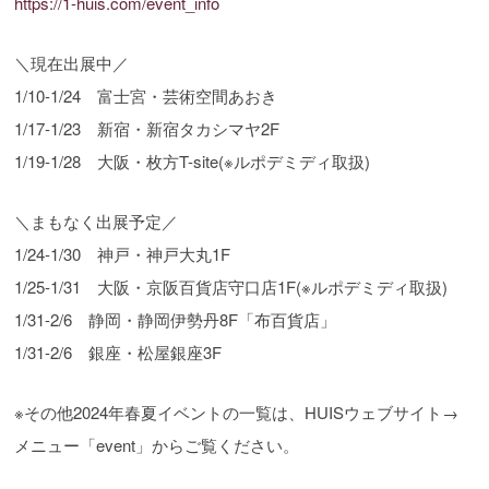
https://1-huis.com/event_info
＼現在出展中／
1/10-1/24 富士宮・芸術空間あおき
1/17-1/23 新宿・新宿タカシマヤ2F
1/19-1/28 大阪・枚方T-site(※ルポデミディ取扱)
＼まもなく出展予定／
1/24-1/30 神戸・神戸大丸1F
1/25-1/31 大阪・京阪百貨店守口店1F(※ルポデミディ取扱)
1/31-2/6 静岡・静岡伊勢丹8F「布百貨店」
1/31-2/6 銀座・松屋銀座3F
※その他2024年春夏イベントの一覧は、HUISウェブサイト→
メニュー「event」からご覧ください。