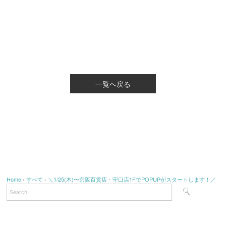
一覧へ戻る
Home
›
すべて
›
＼1/25(木)〜京阪百貨店・守口店1FでPOPUPがスタートします！／