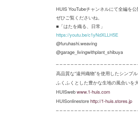
HUIS YouTubeチャンネルにて全編
ぜひご覧くださいね。
■「はたを織る、日常」
https://youtu.be/c1yNdXLLH5E
@furuhashi.weaving
@garage_livingwithplant_shibuya
– – – – – – – – – – – – – – – – – – – – – – 
高品質な“遠州織物”を使用したシンプ
ふくふくとした豊かな生地の風合いを
HUISweb
www.1-huis.com
HUISonlinestore
http://1-huis.stores.jp
– – – – – – – – – – – – – – – – – – – – – – 