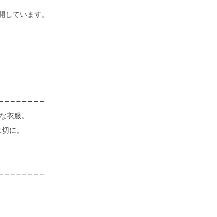
を公開しています。
– – – – – – – –
ルな衣服。
大切に。
– – – – – – – –