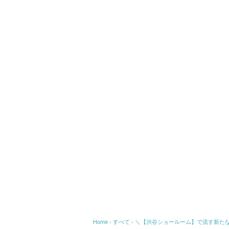
Home
›
すべて
›
＼【渋谷ショールーム】で流す新た