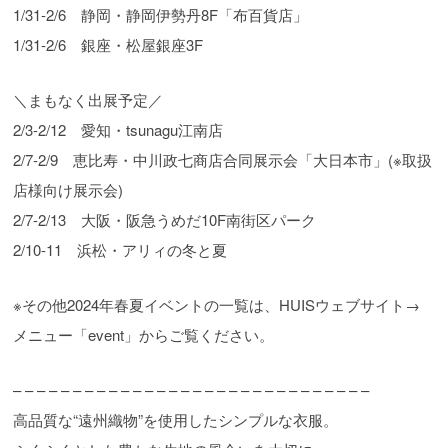
1/31-2/6 静岡・静岡伊勢丹8F「布百貨店」
1/31-2/6 銀座・松屋銀座3F
＼まもなく出展予定／
2/3-2/12 愛知・tsunagu江南店
2/7-2/9 恵比寿・中川政七商店合同展示会「大日本市」(※取扱
店様向け展示会)
2/7-2/13 大阪・阪急うめだ10F南街区パーク
2/10-11 浜松・アリィの冬と夏
※その他2024年春夏イベントの一覧は、HUISウェブサイト→
メニュー「event」からご覧ください。
– – – – – – – – – – – – – – – – – – – – – – – – – – – – – –
高品質な“遠州織物”を使用したシンプルな衣服。