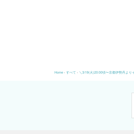
Home
›
すべて
›
＼3/19(火)20:00頃〜京都伊勢