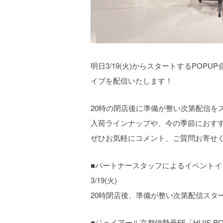
明日3/19(火)からスタートするPO
イブを配信いたします！
20時の閉店後に準備が整い次第配信を
入荷ラインナップや、今の季節におす
ぜひお気軽にコメント、ご質問お寄せ
■パートナースタッフによるイベントイ
3/19(火)
20時閉店後、準備が整い次第配信スタ
■ジェイアール京都伊勢丹5F「HUIS PO