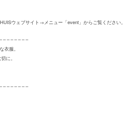
HUISウェブサイト→メニュー「event」からご覧ください。
– – – – – – – –
ルな衣服。
大切に。
– – – – – – – –