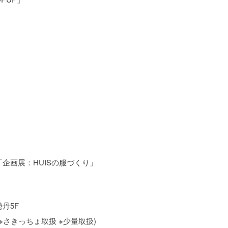
東京「企画展：HUISの服づくり」
勢丹5F
F(※さきっちょ取扱 ※少量取扱)