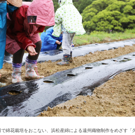
田で綿花栽培をおこない、浜松産綿による遠州織物制作をめざす「