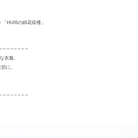
「HUISの綿花収穫」
– – – – – – – –
ルな衣服。
大切に。
– – – – – – – –