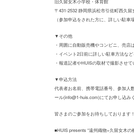
旧久留女木小学校・体育館
〒431-2532 静岡県浜松市引佐町西久
（参加申込をされた方に、詳しい駐車
▼その他
・周囲に自動販売機やコンビニ、売店
・イベント2日前に詳しい駐車方法な
・報道記者やHUISの取材で撮影させ
▼申込方法
代表者お名前、携帯電話番号、参加人数
ール(info@1-huis.com)にてお申し
皆さまのご参加をお待ちしております
■HUIS presents “遠州織物×久留女木の