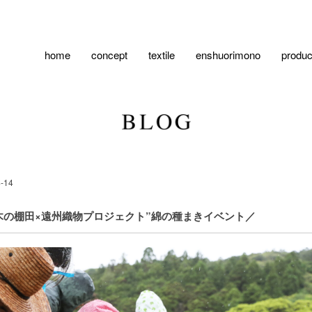
home
concept
textile
enshuorimono
produc
-14
留女木の棚田×遠州織物プロジェクト”綿の種まきイベント／