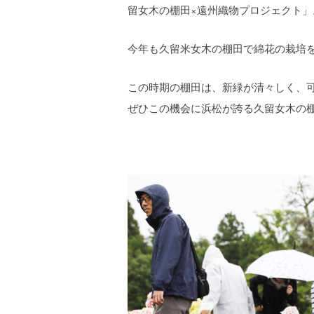
留女木の棚田×遠州織物プロジェクト」
今年も久留米女木の棚田で綿花の栽培
この時期の棚田は、新緑が清々しく、
ぜひこの機会に浜松が誇る久留女木の