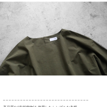
– – – – – – – – – – – – – – – – – – – – – – – – – – – – – –
高品質な“遠州織物”を使用したシンプルな衣服。