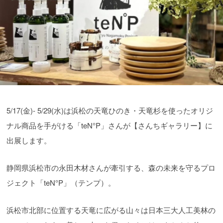
5/17(金)- 5/29(水)は浜松の天竜ひのき・天竜杉を使ったオリジ
ナル商品を手がける「teN°P」さんが【さんちギャラリー】に
出展します。
静岡県浜松市の永田木材さんが牽引する、森の未来を守るプロ
ジェクト「teN°P」（テンプ）。
浜松市北部に位置する天竜に広がる山々は日本三大人工美林の