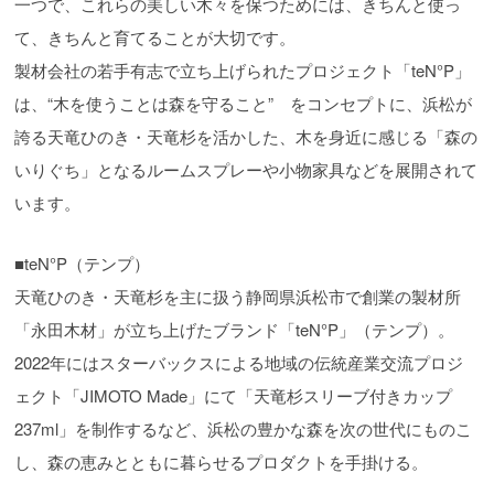
一つで、これらの美しい木々を保つためには、きちんと使っ
て、きちんと育てることが大切です。
製材会社の若手有志で立ち上げられたプロジェクト「teN°P」
は、“木を使うことは森を守ること” をコンセプトに、浜松が
誇る天竜ひのき・天竜杉を活かした、木を身近に感じる「森の
いりぐち」となるルームスプレーや小物家具などを展開されて
います。
■teN°P（テンプ）
天竜ひのき・天竜杉を主に扱う静岡県浜松市で創業の製材所
「永田木材」が立ち上げたブランド「teN°P」（テンプ）。
2022年にはスターバックスによる地域の伝統産業交流プロジ
ェクト「JIMOTO Made」にて「天竜杉スリーブ付きカップ
237ml」を制作するなど、浜松の豊かな森を次の世代にものこ
し、森の恵みとともに暮らせるプロダクトを手掛ける。