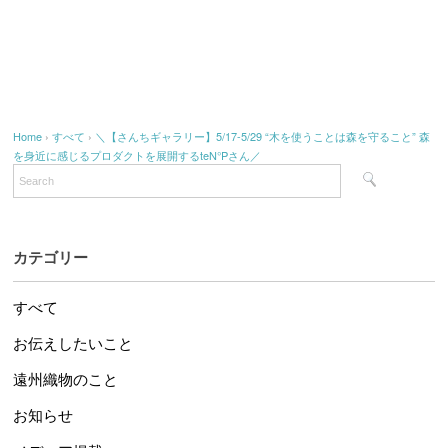
Home
›
すべて
›
＼【さんちギャラリー】5/17-5/29 “木を使うことは森を守ること” 森
を身近に感じるプロダクトを展開するteN°Pさん／
カテゴリー
すべて
お伝えしたいこと
遠州織物のこと
お知らせ