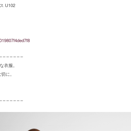
U102
d5019807f4ded7f8
– – – – – – –
ルな衣服。
大切に。
– – – – – – –