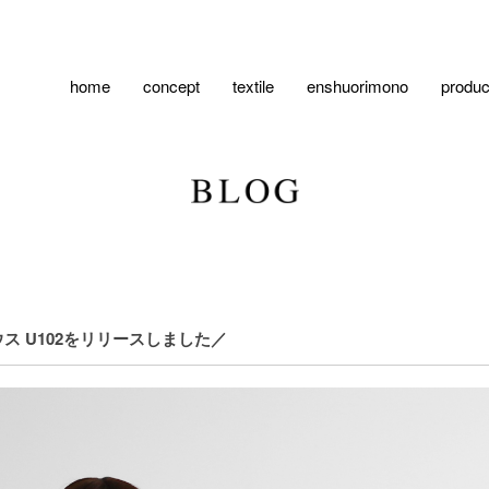
home
concept
textile
enshuorimono
produc
 U102をリリースしました／