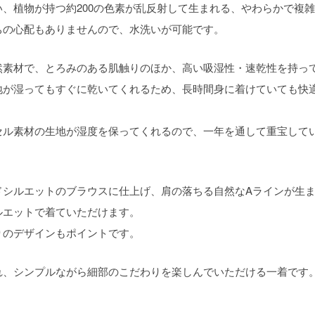
、植物が持つ約200の色素が乱反射して生まれる、やわらかで複雑
ちの心配もありませんので、水洗いが可能です。
然素材で、とろみのある肌触りのほか、高い吸湿性・速乾性を持っ
地が湿ってもすぐに乾いてくれるため、長時間身に着けていても快
セル素材の生地が湿度を保ってくれるので、一年を通して重宝して
ドシルエットのブラウスに仕上げ、肩の落ちる自然なAラインが生
ルエットで着ていただけます。
りのデザインもポイントです。
れ、シンプルながら細部のこだわりを楽しんでいただける一着です