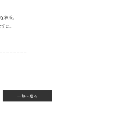
– – – – – – – –
ルな衣服。
大切に。
– – – – – – – –
一覧へ戻る