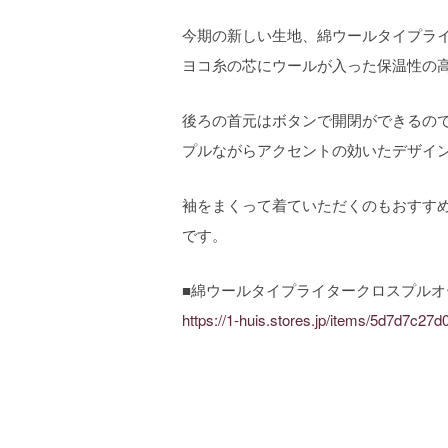
今期の新しい生地、綿ウールタイプラ
ヨコ糸の芯にウールが入った保温性の
後ろの首元はボタンで開閉ができるの
プルながらアクセントの効いたデザイ
袖をまくって着ていただくのもおすす
です。
■綿ウールタイプライタークロスプル
https://1-huis.stores.jp/items/5d7d7c2