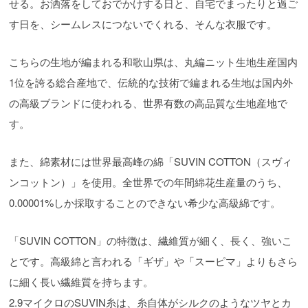
せる。お洒落をしておでかけする日と、自宅でまったりと過ご
す日を、シームレスにつないでくれる、そんな衣服です。
こちらの生地が編まれる和歌山県は、丸編ニット生地生産国内
1位を誇る総合産地で、伝統的な技術で編まれる生地は国内外
の高級ブランドに使われる、世界有数の高品質な生地産地で
す。
また、綿素材には世界最高峰の綿「SUVIN COTTON（スヴィ
ンコットン）」を使用。全世界での年間綿花生産量のうち、
0.00001%しか採取することのできない希少な高級綿です。
「SUVIN COTTON」の特徴は、繊維質が細く、長く、強いこ
とです。高級綿と言われる「ギザ」や「スーピマ」よりもさら
に細く長い繊維質を持ちます。
2.9マイクロのSUVIN糸は、糸自体がシルクのようなツヤとカ