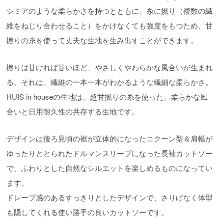
シミアのような柔らかさを持つとともに、糸に撚り（複数の繊
維をねじり合わせること）をかけなくても強度をもつため、甘
撚りの糸を使って丈夫な生地を生み出すことができます。
撚りは甘ければ甘いほど、やさしくやわらかな風合いが生まれ
る。それは、繊維の一本一本がわかるような繊細な柔らかさ。
HUIS in houseの生地は、超甘撚りの糸を使った、柔らかな風
合いと日用耐久性の共存する生地です。
デザインは後ろ見頃の裾が立体的になったコクーン型＆肩幅が
ゆったりととられたドルマンスリーブになった長袖カットソー
で、ふわりとした自然なシルエットを楽しめるものになってい
ます。
ドレープ感のあるすっきりとしたデザインで、さりげなく体型
も隠してくれる使い勝手の良いカットソーです。