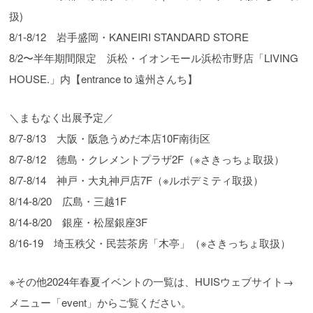
扱)
8/1-8/12 岩手盛岡・KANEIRI STANDARD STORE
8/2〜半年期間限定 浜松・イオンモール浜松市野店「LIVING
HOUSE.」内【entrance to 遠州さんち】
＼まもなく出展予定／
8/7-8/13 大阪・阪急うめだ本店10F南街区
8/7-8/12 徳島・クレメントプラザ2F（※さきっちょ取扱）
8/7-8/14 神戸・大丸神戸店7F（※ルポデミティ取扱）
8/14-8/20 広島・三越1F
8/14-8/20 銀座・松屋銀座3F
8/16-19 埼玉秩父・民芸茶房「木亭」（※さきっちょ取扱）
※その他2024年春夏イベントの一覧は、HUISウェブサイト→
メニュー「event」からご覧ください。