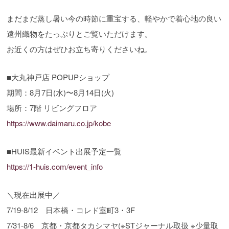
まだまだ蒸し暑い今の時節に重宝する、軽やかで着心地の良い
遠州織物をたっぷりとご覧いただけます。
お近くの方はぜひお立ち寄りくださいね。
■大丸神戸店 POPUPショップ
期間：8月7日(水)〜8月14日(火)
場所：7階 リビングフロア
https://www.daimaru.co.jp/kobe
■HUIS最新イベント出展予定一覧
https://1-huis.com/event_info
＼現在出展中／
7/19-8/12 日本橋・コレド室町3・3F
7/31-8/6 京都・京都タカシマヤ(※STジャーナル取扱 ※少量取