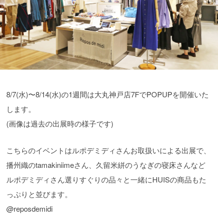
8/7(水)〜8/14(水)の1週間は大丸神戸店7FでPOPUPを開催いた
します。
(画像は過去の出展時の様子です)
こちらのイベントはルポデミディさんお取扱いによる出展で、
播州織のtamakiniimeさん、久留米絣のうなぎの寝床さんなど
ルポデミディさん選りすぐりの品々と一緒にHUISの商品もた
っぷりと並びます。
@reposdemidi