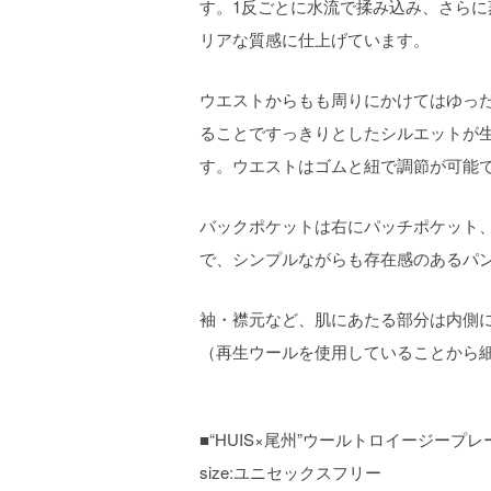
す。1反ごとに水流で揉み込み、さら
リアな質感に仕上げています。
ウエストからもも周りにかけてはゆっ
ることですっきりとしたシルエットが
す。ウエストはゴムと紐で調節が可能
バックポケットは右にパッチポケット
で、シンプルながらも存在感のあるパ
袖・襟元など、肌にあたる部分は内側
（再生ウールを使用していることから
■“HUIS×尾州”ウールトロイージープレー
size:ユニセックスフリー